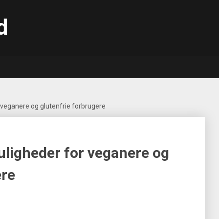
den.dk
 veganere og glutenfrie forbrugere
uligheder for veganere og
ere