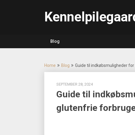
Skip
to
Kennelpilegaar
content
Blog
Home
Blog
Guide til indkøbsmuligheder for
SEPTEMBER 28, 2024
Guide til indkøbsm
glutenfrie forbrug