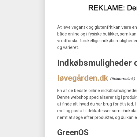
At leve vegansk og glutenfrit kan være e
både online og i fysiske butikker, som kan
vi udforske forskellige indkøbsmuligheder 
og varieret.
Indkøbsmuligheder o
løvegården.dk
En af de bedste online indkøbsmuligheder
Denne webshop specialiserer sig i produkt
at finde alt, hvad du har brug for ét sted.
mel og pasta til delikatesser som chokol
nemt at søge efter produkter, og du kan e
GreenOS