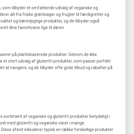
 som tilbyder et omfattende udvalg af veganske og
erer alt fra friske grøntsager og frugter til færdigretter og
valitet og bæredygtige produkter, og de tilbyder også
et dine favoritvarer lige til døren.
userer på plantebaserede produkter. Selvom de ikke
de et stort udvalg af glutenfri produkter, som passer perfekt
et at navigere, og de tilbyder ofte gode tilbud og rabatter på
 sortiment af veganske og glutenfri produkter betydeligt i
fsnit med glutenfri og veganske varer i mange
isse afsnit inkluderer typisk en række forskellige produkter