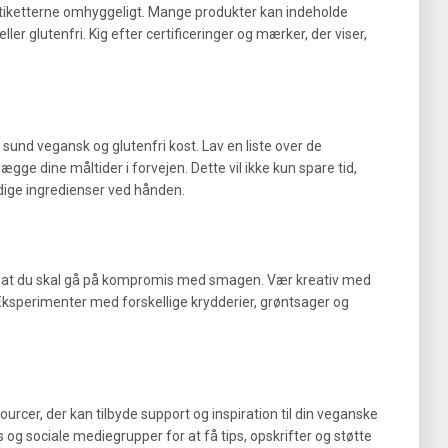
e etiketterne omhyggeligt. Mange produkter kan indeholde
ller glutenfri. Kig efter certificeringer og mærker, der viser,
 sund vegansk og glutenfri kost. Lav en liste over de
lægge dine måltider i forvejen. Dette vil ikke kun spare tid,
ndige ingredienser ved hånden.
e, at du skal gå på kompromis med smagen. Vær kreativ med
 Eksperimenter med forskellige krydderier, grøntsager og
rcer, der kan tilbyde support og inspiration til din veganske
logs og sociale mediegrupper for at få tips, opskrifter og støtte