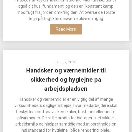
måske har vaskemaskinen stående. Men din kælder er
også dit hus’ fundament, og den er i konstant kamp
mod fugt fra jorden omkring den. At overse de første
tegn på fugt kan desværre blive en rigtig
Read More
JULI 7, 2026
Handsker og værnemidler til
sikkerhed og hygiejne på
arbejdspladsen
Handsker og værnemidler er en vigtig del af mange
virksomheders daglige arbejde, hvor medarbejdere skal
beskyttes mod snavs, kemikalier, bakterier eller andre
påvirkninger. De rette produkter bidrager til et sikkert
arbejdsmiljø og hjælper samtidig med at opretholde en
høj standard for hygiejne i både rengøring, pleje,