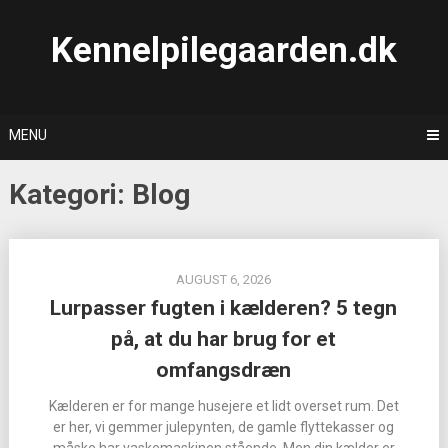
Skip
to
Kennelpilegaarden.dk
content
MENU
Kategori:
Blog
AUGUST 6, 2026
Lurpasser fugten i kælderen? 5 tegn
på, at du har brug for et
omfangsdræn
Kælderen er for mange husejere et lidt overset rum. Det
er her, vi gemmer julepynten, de gamle flyttekasser og