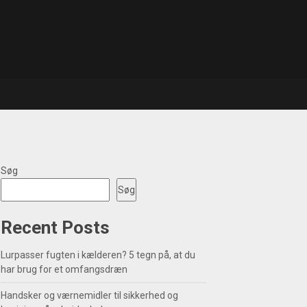
Søg
Søg
Recent Posts
Lurpasser fugten i kælderen? 5 tegn på, at du
har brug for et omfangsdræn
Handsker og værnemidler til sikkerhed og