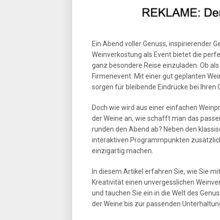
Ein Abend voller Genuss, inspirierender
Weinverkostung als Event bietet die perfe
ganz besondere Reise einzuladen. Ob als f
Firmenevent: Mit einer gut geplanten W
sorgen für bleibende Eindrücke bei Ihren 
Doch wie wird aus einer einfachen Weinp
der Weine an, wie schafft man das pass
runden den Abend ab? Neben den klassisc
interaktiven Programmpunkten zusätzlic
einzigartig machen.
In diesem Artikel erfahren Sie, wie Sie m
Kreativität einen unvergesslichen Weinve
und tauchen Sie ein in die Welt des Genuss
der Weine bis zur passenden Unterhaltung