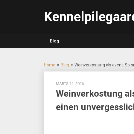
Skip
to
Kennelpilegaar
content
Blog
Home
Blog
Weinverkostung als event: So o
MARTS 11, 2026
Weinverkostung als
einen unvergessli