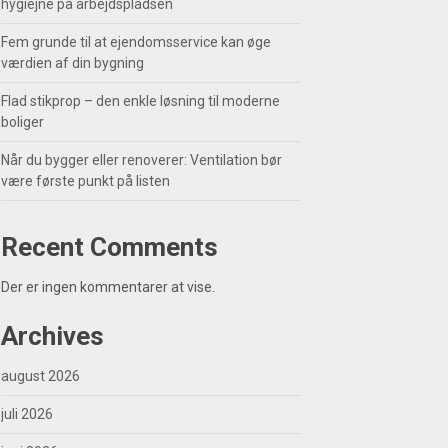
hygiejne på arbejdspladsen
Fem grunde til at ejendomsservice kan øge
værdien af din bygning
Flad stikprop – den enkle løsning til moderne
boliger
Når du bygger eller renoverer: Ventilation bør
være første punkt på listen
Recent Comments
Der er ingen kommentarer at vise.
Archives
august 2026
juli 2026