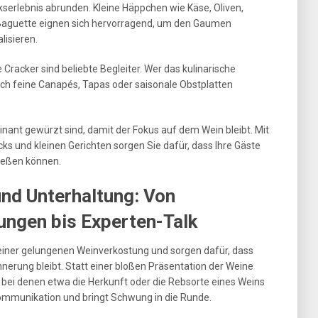
erlebnis abrunden. Kleine Häppchen wie Käse, Oliven,
 Baguette eignen sich hervorragend, um den Gaumen
lisieren.
Cracker sind beliebte Begleiter. Wer das kulinarische
ch feine Canapés, Tapas oder saisonale Obstplatten
minant gewürzt sind, damit der Fokus auf dem Wein bleibt. Mit
s und kleinen Gerichten sorgen Sie dafür, dass Ihre Gäste
nießen können.
und Unterhaltung: Von
ungen bis Experten-Talk
 einer gelungenen Weinverkostung und sorgen dafür, dass
nnerung bleibt. Statt einer bloßen Präsentation der Weine
, bei denen etwa die Herkunft oder die Rebsorte eines Weins
ommunikation und bringt Schwung in die Runde.