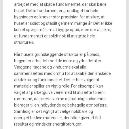
arbejdet med at skabe fundamentet, der skal bære
huset. Dette fundament er grundlaget for hele
bygningen og kræver stor præcision for at sikre, at
huset er solidt og stabilt gennem mange år. Det er ikke
kun et spørgsmål om at bygge opad, men om at sikre,
at fundamentet er solidt nok til at støtte hele
strukturen.
Når husets grundlæggende struktur er på plads,
begynder arbejdet med de indre og ydre detaljer.
Væggene, tagene og vinduerne skal alle
sammensættes med omhu for at skabe den ønskede
arkitektur og funktionalitet. Det er her, valget af
materialer spiller en vigtig rolle. For eksempel kan
valget af parketgulve være med til at sætte tonen i
rummene, da træets varme og naturlige udseende
bidrager til en indbydende og behagelig atmosfære.
Samtidig er det vigtigt at vælge holdbare og
energieffektive materialer, der både giver et flot
resultat og mindsker energiforbruget.